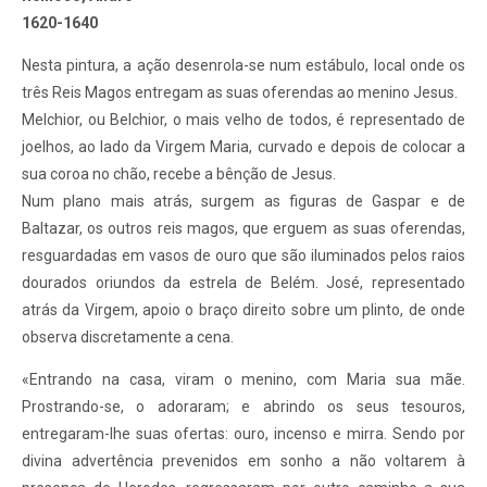
1620-1640
Nesta pintura, a ação desenrola-se num estábulo, local onde os
três Reis Magos entregam as suas oferendas ao menino Jesus.
Melchior, ou Belchior, o mais velho de todos, é representado de
joelhos, ao lado da Virgem Maria, curvado e depois de colocar a
sua coroa no chão, recebe a bênção de Jesus.
Num plano mais atrás, surgem as figuras de Gaspar e de
Baltazar, os outros reis magos, que erguem as suas oferendas,
resguardadas em vasos de ouro que são iluminados pelos raios
dourados oriundos da estrela de Belém. José, representado
atrás da Virgem, apoio o braço direito sobre um plinto, de onde
observa discretamente a cena.
«Entrando na casa, viram o menino, com Maria sua mãe.
Prostrando-se, o adoraram; e abrindo os seus tesouros,
entregaram-lhe suas ofertas: ouro, incenso e mirra. Sendo por
divina advertência prevenidos em sonho a não voltarem à