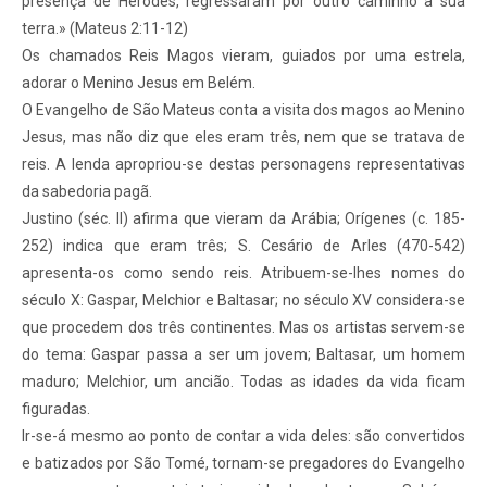
presença de Herodes, regressaram por outro caminho a sua
terra.» (Mateus 2:11-12)
Os chamados Reis Magos vieram, guiados por uma estrela,
adorar o Menino Jesus em Belém.
O Evangelho de São Mateus conta a visita dos magos ao Menino
Jesus, mas não diz que eles eram três, nem que se tratava de
reis. A lenda apropriou-se destas personagens representativas
da sabedoria pagã.
Justino (séc. II) afirma que vieram da Arábia; Orígenes (c. 185-
252) indica que eram três; S. Cesário de Arles (470-542)
apresenta-os como sendo reis. Atribuem-se-lhes nomes do
século X: Gaspar, Melchior e Baltasar; no século XV considera-se
que procedem dos três continentes. Mas os artistas servem-se
do tema: Gaspar passa a ser um jovem; Baltasar, um homem
maduro; Melchior, um ancião. Todas as idades da vida ficam
figuradas.
Ir-se-á mesmo ao ponto de contar a vida deles: são convertidos
e batizados por São Tomé, tornam-se pregadores do Evangelho