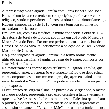
Baptista.
A representação da Sagrada Família com Santa Isabel e São João
Batista é um tema recorrente em composições pictóricas de cariz
religioso, sendo especialmente famosa a obra que o pintor flamengo
Rubens assinou, cerca de 1615, com essa temática e num estilo
marcadamente barroco.
Em Portugal, com essa temática, é muito conhecida a obra de 1678,
da autoria de Josefa de Óbidos, adquirida em 2016 pelo Museu da
Misericórdia do Porto. Do mesmo período e temática é a obra de
Bento Coelho da Silveira, pertencente à coleção do Museu Nacional
Machado de Castro.
No plano religioso “Sagrada Família” é o termo normalmente
utilizado para designar a família de Jesus de Nazaré, composta por
José, Maria e Jesus.
Na maior parte das composições artísticas, a Sagrada Família, que
representa o amor, a veneração e o respeito mútuo que deve reinar
entre componentes de um mesmo agregado, apresenta ainda uma
série de símbolos “escondidos” que poderemos identificar na pintura
aqui exposta.
O véu branco da Virgem é sinal de pureza e de virgindade, o manto
azul que a cobre, representa a proteção celeste e a túnica vermelha
(que envolve Jesus), simboliza as mulheres da Palestina que tinham
o privilégio de ser mães. A indumentária de Maria, representava
assim, simbolicamente “Virgem e Mãe”. Por último, a túnica branca