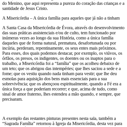
do Menino, que aqui representa a pureza do coração das crianças e a
santidade de Jesus Cristo.
A Misericórdia – A única família para aqueles que já não a tinham
A Santa Casa da Misericórdia de Évora, através do desenvolvimento
das suas práticas assistenciais e/ou de culto, tem funcionado por
inúmeras vezes ao longo da sua História, como a única família
daqueles que de forma natural, prematura, desafortunada ou por
incúria, perderam, repentinamente, os seus entes mais próximos.
Para esses, dos quais podemos destacar, por exemplo, os viúvos, os
órfãos, os presos, os indigentes, os doentes ou os inaptos para o
trabalho, a Misericórdia foi a “família” que os acolheu debaixo de
um teto; que os abrigou das intempéries; que lhes saciou a sede e a
fome; que os vestiu quando nada tinham para vestir; que lhe deu
esmolas para aquisição dos bens mais essenciais para a sua
sobrevivência; que os abençoou espiritualmente, quando a Fé era a
única força a que poderiam recorrer; e que, acima de tudo, como
sinal de amor fraterno, lhes estendeu a mão quando, e sempre, que
precisaram.
A exemplo das restantes pinturas presentes nesta sala, também a
“Sagrada Família” retornou à Igreja da Misericórdia, desta vez para