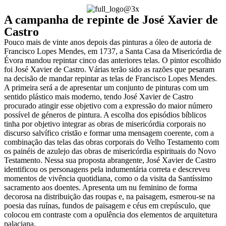
A campanha de repinte de José Xavier de
Castro
Pouco mais de vinte anos depois das pinturas a óleo de autoria de
Francisco Lopes Mendes, em 1737, a Santa Casa da Misericórdia de
Évora mandou repintar cinco das anteriores telas. O pintor escolhido
foi José Xavier de Castro. Várias terão sido as razões que pesaram
na decisão de mandar repintar as telas de Francisco Lopes Mendes.
A primeira será a de apresentar um conjunto de pinturas com um
sentido plástico mais moderno, tendo José Xavier de Castro
procurado atingir esse objetivo com a expressão do maior número
possível de géneros de pintura. A escolha dos episódios bíblicos
tinha por objetivo integrar as obras de misericórdia corporais no
discurso salvífico cristão e formar uma mensagem coerente, com a
combinação das telas das obras corporais do Velho Testamento com
os painéis de azulejo das obras de misericórdia espirituais do Novo
Testamento. Nessa sua proposta abrangente, José Xavier de Castro
identificou os personagens pela indumentária correta e descreveu
momentos de vivência quotidiana, como o da visita da Santíssimo
sacramento aos doentes. Apresenta um nu feminino de forma
decorosa na distribuição das roupas e, na paisagem, esmerou-se na
poesia das ruínas, fundos de paisagem e céus em crepúsculo, que
colocou em contraste com a opulência dos elementos de arquitetura
palaciana.