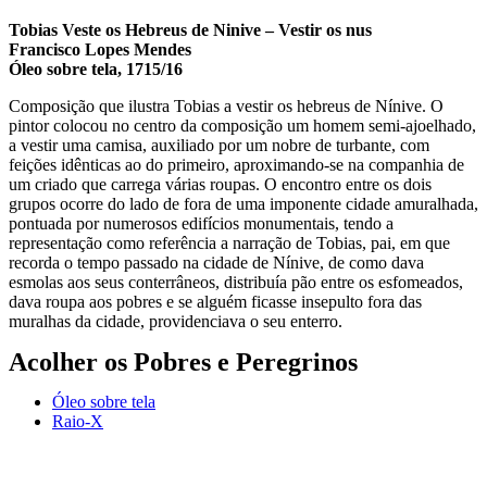
Tobias Veste os Hebreus de Ninive – Vestir os nus
Francisco Lopes Mendes
Óleo sobre tela, 1715/16
Composição que ilustra Tobias a vestir os hebreus de Nínive. O
pintor colocou no centro da composição um homem semi-ajoelhado,
a vestir uma camisa, auxiliado por um nobre de turbante, com
feições idênticas ao do primeiro, aproximando-se na companhia de
um criado que carrega várias roupas. O encontro entre os dois
grupos ocorre do lado de fora de uma imponente cidade amuralhada,
pontuada por numerosos edifícios monumentais, tendo a
representação como referência a narração de Tobias, pai, em que
recorda o tempo passado na cidade de Nínive, de como dava
esmolas aos seus conterrâneos, distribuía pão entre os esfomeados,
dava roupa aos pobres e se alguém ficasse insepulto fora das
muralhas da cidade, providenciava o seu enterro.
Acolher os Pobres e Peregrinos
Óleo sobre tela
Raio-X