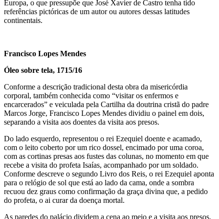
Europa, o que pressupõe que José Xavier de Castro tenha tido
referências pictóricas de um autor ou autores dessas latitudes
continentais.
Francisco Lopes Mendes
Óleo sobre tela, 1715/16
Conforme a descrição tradicional desta obra da misericórdia
corporal, também conhecida como “visitar os enfermos e
encarcerados” e veiculada pela Cartilha da doutrina cristã do padre
Marcos Jorge, Francisco Lopes Mendes dividiu o painel em dois,
separando a visita aos doentes da visita aos presos.
Do lado esquerdo, representou o rei Ezequiel doente e acamado,
com o leito coberto por um rico dossel, encimado por uma coroa,
com as cortinas presas aos fustes das colunas, no momento em que
recebe a visita do profeta Isaías, acompanhado por um soldado.
Conforme descreve o segundo Livro dos Reis, o rei Ezequiel aponta
para o relógio de sol que está ao lado da cama, onde a sombra
recuou dez graus como confirmação da graça divina que, a pedido
do profeta, o ai curar da doença mortal.
As paredes do palácio dividem a cena ao meio e a visita aos presos,