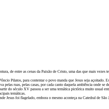
ntura, de entre as cenas da Paixão de Cristo, uma das que mais vezes t
Pôncio Pilatos, para contentar o povo manda que Jesus seja açoitado. 
a pelas ruas, pelas casas, por cada canto daquela ambiência onde se def
partir do século XV passou a ser uma temática pictórica muito usual entr
cipais temáticas.
onde Jesus foi flagelado, embora o mesmo aconteça na Catedral de São 