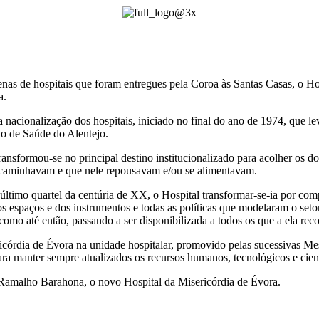
zenas de hospitais que foram entregues pela Coroa às Santas Casas, o Ho
a.
nacionalização dos hospitais, iniciado no final do ano de 1974, que lev
ão de Saúde do Alentejo.
nsformou-se no principal destino institucionalizado para acolher os doe
e caminhavam e que nele repousavam e/ou se alimentavam.
último quartel da centúria de XX, o Hospital transformar-se-ia por co
s espaços e dos instrumentos e todas as políticas que modelaram o seto
como até então, passando a ser disponibilizada a todos os que a ela rec
icórdia de Évora na unidade hospitalar, promovido pelas sucessivas Mes
ara manter sempre atualizados os recursos humanos, tecnológicos e cien
 Ramalho Barahona, o novo Hospital da Misericórdia de Évora.